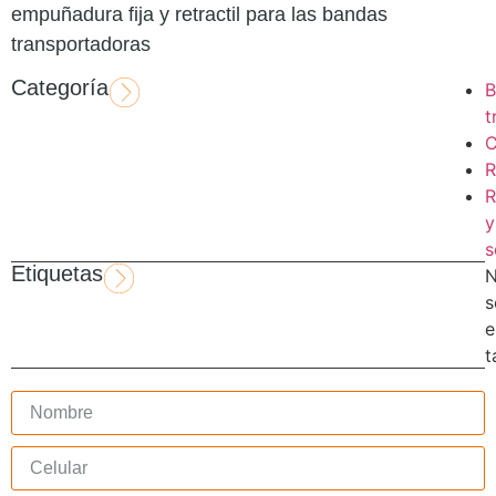
empuñadura fija y retractil para las bandas
transportadoras
Categoría
B
t
C
R
R
y
s
Etiquetas
s
e
t