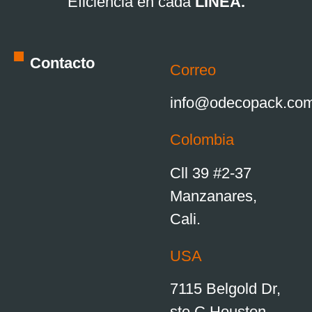
Eficiencia en cada
LÍNEA.
Contacto
Correo
info@odecopack.co
Colombia
Cll 39 #2-37
Manzanares,
Cali.
USA
7115 Belgold Dr,
ste C Houston,