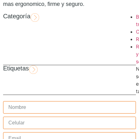
mas ergonomico, firme y seguro.
Categoría
B
t
C
R
R
y
s
Etiquetas
s
e
t