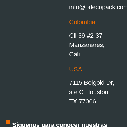
info@odecopack.co
Colombia
Cll 39 #2-37
Manzanares,
Cali.
USA
7115 Belgold Dr,
ste C Houston,
TX 77066
Síguenos para conocer nuestras