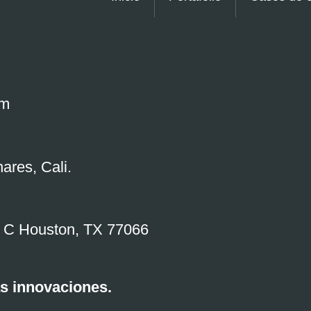
om
ares, Cali.
e C Houston, TX 77066
s innovaciones.