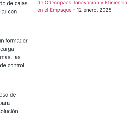
de Odecopack: Innovación y Eficiencia
do de cajas
en el Empaque
- 12 enero, 2025
lar con
un formador
 carga
emás, las
de control
ceso de
para
solución